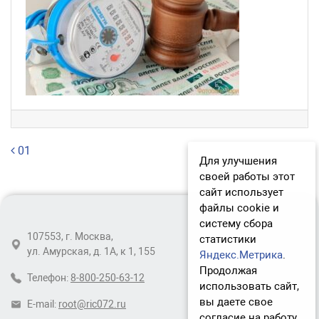
Навигация по записям
01
Для улучшения
своей работы этот
сайт использует
файлы cookie и
систему сбора
107553, г. Москва,
статистики
ул. Амурская, д. 1А, к 1, 155
Яндекс.Метрика
.
Продолжая
Телефон:
8-800-250-63-12
использовать сайт,
вы даете свое
E-mail:
root@ric072.ru
согласие на работу