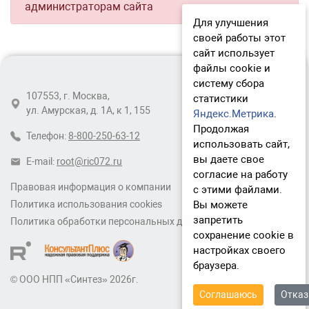
администраторам сайта
Для улучшения
своей работы этот
сайт использует
файлы cookie и
систему сбора
107553, г. Москва,
статистики
ул. Амурская, д. 1А, к 1, 155
Яндекс.Метрика
.
Продолжая
Телефон:
8-800-250-63-12
использовать сайт,
вы даете свое
E-mail:
root@ric072.ru
согласие на работу
Правовая информация о компании
с этими файлами.
Вы можете
Политика использования cookies
запретить
Политика обработки персональных данных
сохранение cookie в
настройках своего
браузера.
© ООО НПП «Синтез» 2026г.
Соглашаюсь
Отка