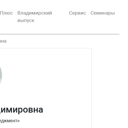
тПлюс
Владимирский
Сервис
Семинары
выпуск
вна
димировна
еджмент»