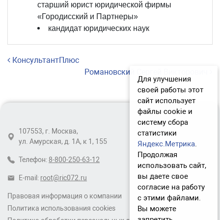
старший юрист юридической фирмы
«Городисский и Партнеры»
кандидат юридических наук
Навигация по записям
КонсультантПлюс
Романовский Сергей Викторович
Для улучшения
своей работы этот
сайт использует
файлы cookie и
систему сбора
107553, г. Москва,
статистики
ул. Амурская, д. 1А, к 1, 155
Яндекс.Метрика
.
Продолжая
Телефон:
8-800-250-63-12
использовать сайт,
вы даете свое
E-mail:
root@ric072.ru
согласие на работу
Правовая информация о компании
с этими файлами.
Вы можете
Политика использования cookies
запретить