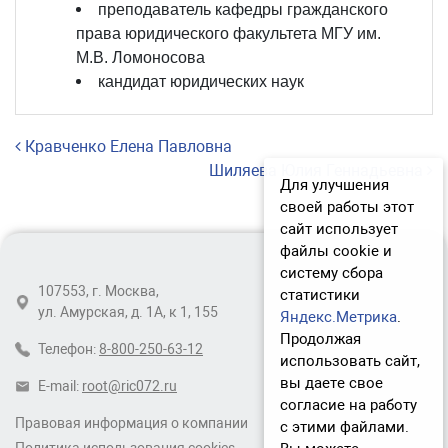
преподаватель кафедры гражданского
права юридического факультета МГУ им.
М.В. Ломоносова
кандидат юридических наук
Навигация по записям
Кравченко Елена Павловна
Шиляева Юлия Геннадьевна
Для улучшения
своей работы этот
сайт использует
файлы cookie и
систему сбора
107553, г. Москва,
статистики
ул. Амурская, д. 1А, к 1, 155
Яндекс.Метрика
.
Продолжая
Телефон:
8-800-250-63-12
использовать сайт,
вы даете свое
E-mail:
root@ric072.ru
согласие на работу
Правовая информация о компании
с этими файлами.