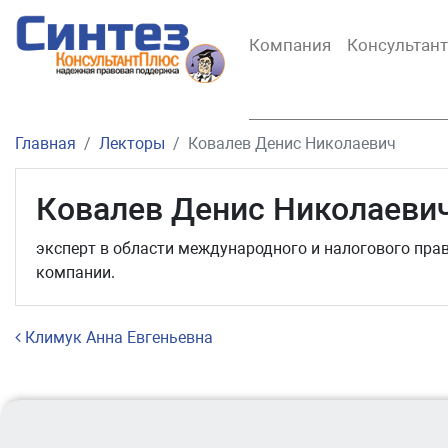
Компания
Консультан
Главная
Лекторы
Ковалев Денис Николаевич
Ковалев Денис Николаеви
эксперт в области международного и налогового пра
компании.
Навигация по записям
Климук Анна Евгеньевна