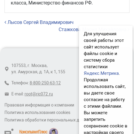
класса, Министерство финансов РФ.
Навигация по записям
Лысов Сергей Владимирович
Стажкова Мария Михайловна
Для улучшения
своей работы этот
сайт использует
файлы cookie и
систему сбора
107553, г. Москва,
статистики
ул. Амурская, д. 1А, к 1, 155
Яндекс.Метрика
.
Продолжая
Телефон:
8-800-250-63-12
использовать сайт,
вы даете свое
E-mail:
root@ric072.ru
согласие на работу
Правовая информация о компании
с этими файлами.
Вы можете
Политика использования cookies
запретить
Политика обработки персональных данных
сохранение cookie в
настройках своего