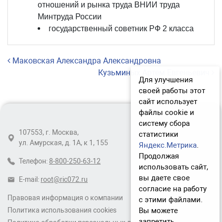
отношений и рынка труда ВНИИ труда
Минтруда России
государственный советник РФ 2 класса
Навигация по записям
Маковская Александра Александровна
Кузьминых Артем Евгеньевич
Для улучшения
своей работы этот
сайт использует
файлы cookie и
систему сбора
107553, г. Москва,
статистики
ул. Амурская, д. 1А, к 1, 155
Яндекс.Метрика
.
Продолжая
Телефон:
8-800-250-63-12
использовать сайт,
вы даете свое
E-mail:
root@ric072.ru
согласие на работу
Правовая информация о компании
с этими файлами.
Вы можете
Политика использования cookies
запретить