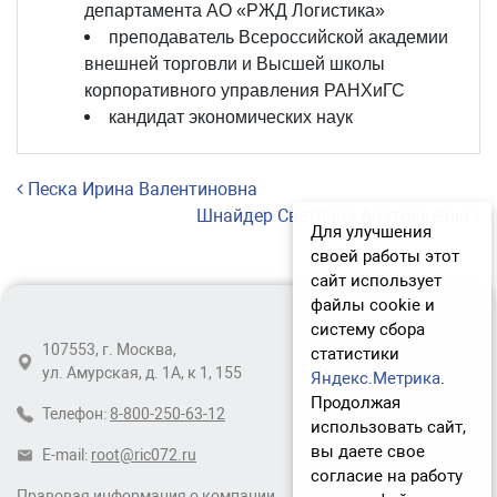
департамента АО «РЖД Логистика»
преподаватель Всероссийской академии
внешней торговли и Высшей школы
корпоративного управления РАНХиГС
кандидат экономических наук
Навигация по записям
Песка Ирина Валентиновна
Шнайдер Светлана Анатольевна
Для улучшения
своей работы этот
сайт использует
файлы cookie и
систему сбора
107553, г. Москва,
статистики
ул. Амурская, д. 1А, к 1, 155
Яндекс.Метрика
.
Продолжая
Телефон:
8-800-250-63-12
использовать сайт,
вы даете свое
E-mail:
root@ric072.ru
согласие на работу
Правовая информация о компании