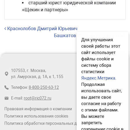
старший юрист юридической компании
«Щекин и партнеры»
Навигация по записям
Краснолобов Дмитрий Юрьевич
Башкатов Максим Леонидович
Для улучшения
своей работы этот
сайт использует
файлы cookie и
систему сбора
107553, г. Москва,
статистики
ул. Амурская, д. 1А, к 1, 155
Яндекс.Метрика
.
Продолжая
Телефон:
8-800-250-63-12
использовать сайт,
вы даете свое
E-mail:
root@ric072.ru
согласие на работу
Правовая информация о компании
с этими файлами.
Вы можете
Политика использования cookies
запретить
Политика обработки персональных данных
сохранение cookie в