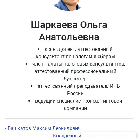
Шаркаева Ольга
Анатольевна
к.э.н., доцент, аттестованный
консультант по налогам и сборам
член Палаты налоговых консультантов,
аттестованный профессиональный
бухгалтер
аттестованный преподаватель ИПБ
России
ведущий специалист консалтинговой
компании
Навигация по записям
Башкатов Максим Леонидович
Колодезный Трофим Николаевич