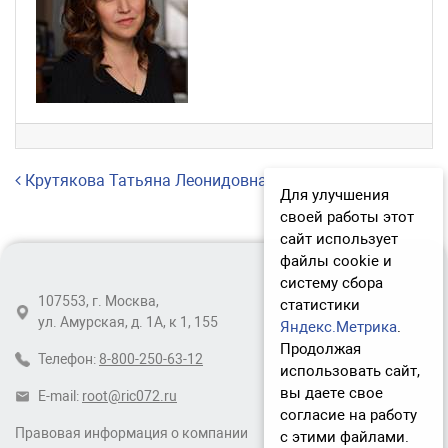
Навигация по записям
Крутякова Татьяна Леонидовна
Для улучшения
своей работы этот
сайт использует
файлы cookie и
систему сбора
107553, г. Москва,
статистики
ул. Амурская, д. 1А, к 1, 155
Яндекс.Метрика
.
Продолжая
Телефон:
8-800-250-63-12
использовать сайт,
вы даете свое
E-mail:
root@ric072.ru
согласие на работу
Правовая информация о компании
с этими файлами.