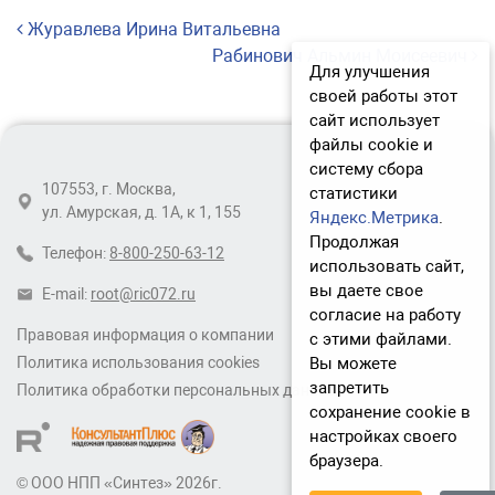
Навигация по записям
Журавлева Ирина Витальевна
Рабинович Альмин Моисеевич
Для улучшения
своей работы этот
сайт использует
файлы cookie и
систему сбора
107553, г. Москва,
статистики
ул. Амурская, д. 1А, к 1, 155
Яндекс.Метрика
.
Продолжая
Телефон:
8-800-250-63-12
использовать сайт,
вы даете свое
E-mail:
root@ric072.ru
согласие на работу
Правовая информация о компании
с этими файлами.
Вы можете
Политика использования cookies
запретить
Политика обработки персональных данных
сохранение cookie в
настройках своего
браузера.
© ООО НПП «Синтез» 2026г.