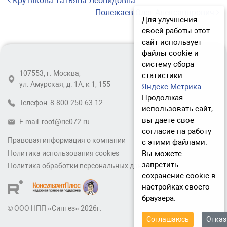
Навигация по записям
Крутякова Татьяна Леонидовна
Полежаев Олег Александрович
Для улучшения
своей работы этот
сайт использует
файлы cookie и
систему сбора
107553, г. Москва,
статистики
ул. Амурская, д. 1А, к 1, 155
Яндекс.Метрика
.
Продолжая
Телефон:
8-800-250-63-12
использовать сайт,
вы даете свое
E-mail:
root@ric072.ru
согласие на работу
Правовая информация о компании
с этими файлами.
Вы можете
Политика использования cookies
запретить
Политика обработки персональных данных
сохранение cookie в
настройках своего
браузера.
© ООО НПП «Синтез» 2026г.
Соглашаюсь
Отка