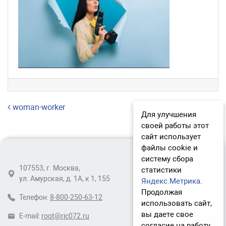
Навигация по записям
woman-worker
Для улучшения
своей работы этот
сайт использует
файлы cookie и
систему сбора
107553, г. Москва,
статистики
ул. Амурская, д. 1А, к 1, 155
Яндекс.Метрика
.
Продолжая
Телефон:
8-800-250-63-12
использовать сайт,
вы даете свое
E-mail:
root@ric072.ru
согласие на работу