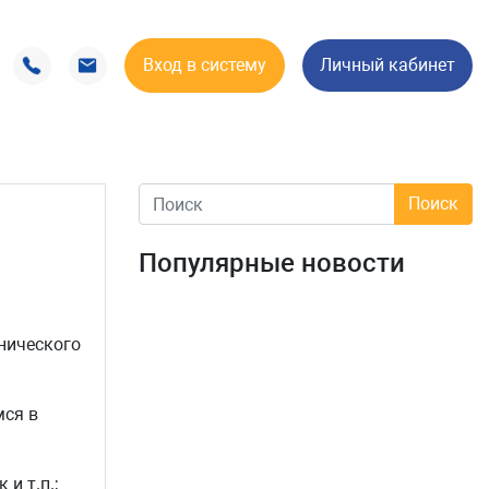
Вход в систему
Личный кабинет
Популярные новости
нического
мся в
и т.п.;