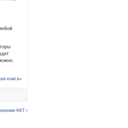
 любой
нторы
удет
 можно
ная книга»
енение ККТ