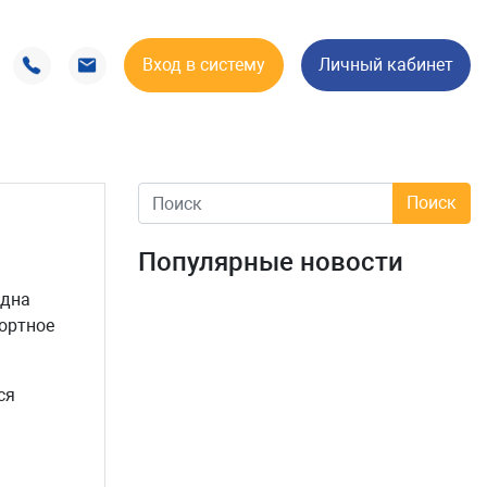
Вход в систему
Личный кабинет
Популярные новости
удна
портное
ся