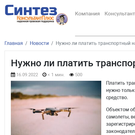
Компания
Консультан
Главная
Новости
Нужно ли платить транспортный н
Нужно ли платить транспо
16.09.2022
< 1 мин.
500
Платить тра
нужно тольк
средство.
Объектом об
самолеты, в
зарегистрир
законодател