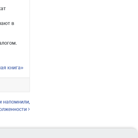
жат
нают в
алогом.
ная книга»
м напомнили,
долженности