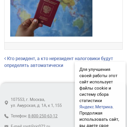
Навигация по записям
Кто резидент, а кто нерезидент налоговики будут
определять автоматически
Для улучшения
своей работы этот
сайт использует
файлы cookie и
систему сбора
107553, г. Москва,
статистики
ул. Амурская, д. 1А, к 1, 155
Яндекс.Метрика
.
Продолжая
Телефон:
8-800-250-63-12
использовать сайт,
вы даете свое
E-mail:
root@ric072.ru