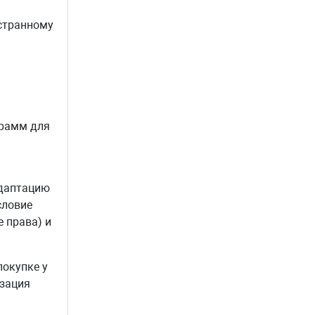
остранному
грамм для
адаптацию
словие
 права) и
покупке у
изация