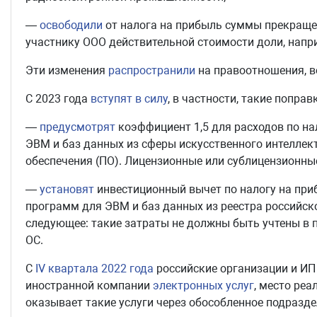
—
освободили
от налога на прибыль суммы прекращен
участнику ООО действительной стоимости доли, наприм
Эти изменения
распространили
на правоотношения, во
С 2023 года
вступят в силу
, в частности, такие поправ
—
предусмотрят
коэффициент 1,5 для расходов по на
ЭВМ и баз данных из сферы искусственного интеллек
обеспечения (ПО). Лицензионные или сублицензионны
—
установят
инвестиционный вычет по налогу на приб
программ для ЭВМ и баз данных из реестра российско
следующее: такие затраты не должны быть учтены в 
ОС.
С
IV квартала 2022 года
российские организации и И
иностранной компании
электронных услуг
, место ре
оказывает такие услуги через обособленное подразде