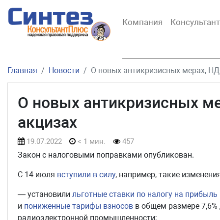
Компания
Консультан
Главная
Новости
О новых антикризисных мерах, НДС
О новых антикризисных ме
акцизах
19.07.2022
< 1 мин.
457
Закон с налоговыми поправками опубликован.
С 14 июля
вступили в силу
, например, такие изменения
— установили
льготные ставки по налогу на прибыль
и
пониженные тарифы взносов
в общем размере 7,6% 
радиоэлектронной промышленности;