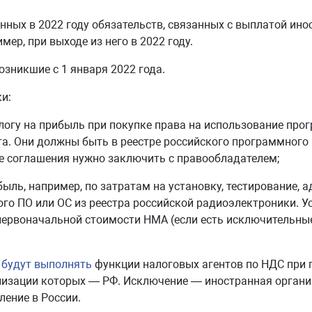
ных в 2022 году обязательств, связанных с выплатой ин
ер, при выходе из него в 2022 году.
зникшие с 1 января 2022 года.
ки:
логу на прибыль при покупке права на использование про
та. Они должны быть в реестре российского программного
е соглашения нужно заключить с правообладателем;
ыль, например, по затратам на установку, тестирование, 
го ПО или ОС из реестра российской радиоэлектроники. У
первоначальной стоимости НМА (если есть исключительные
П
будут выполнять
функции налоговых агентов по НДС при 
ализации которых — РФ. Исключение — иностранная орган
ление в России.