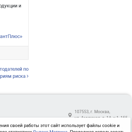
одукции и
тантПлюс»
тодателей по
ориям риска
107553, г. Москва,
ул. Амурская, д. 1А, к 1, 155
ния своей работы этот сайт использует файлы cookie и
Телефон:
8-800-250-63-12