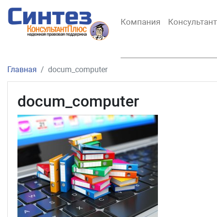
Компания
Консультан
Главная
docum_computer
docum_computer