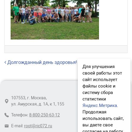
Навигация по записям
Долгожданный день здоровья!
Для улучшения
своей работы этот
сайт использует
файлы cookie и
систему сбора
107553, г. Москва,
статистики
ул. Амурская, д. 1А, к 1, 155
Яндекс.Метрика
.
Продолжая
Телефон:
8-800-250-63-12
использовать сайт,
вы даете свое
E-mail:
root@ric072.ru
согласие на работу