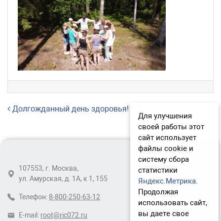
Навигация по записям
Долгожданный день здоровья!
Для улучшения
своей работы этот
сайт использует
файлы cookie и
систему сбора
107553, г. Москва,
статистики
ул. Амурская, д. 1А, к 1, 155
Яндекс.Метрика
.
Продолжая
Телефон:
8-800-250-63-12
использовать сайт,
вы даете свое
E-mail:
root@ric072.ru