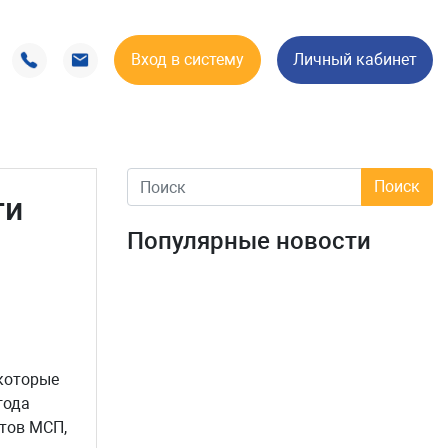
Вход в систему
Личный кабинет
ти
Популярные новости
ь
 которые
года
ктов МСП,