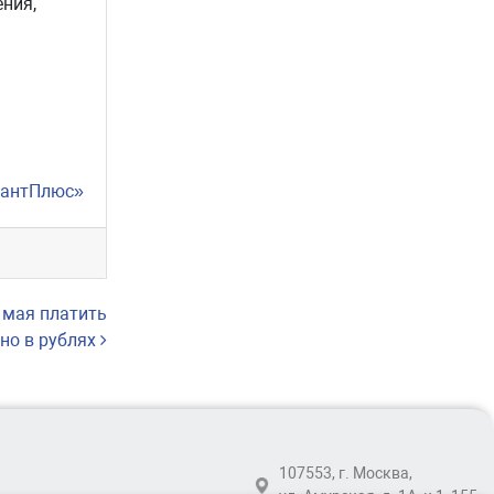
ения,
тантПлюс»
 мая платить
но в рублях
107553, г. Москва,