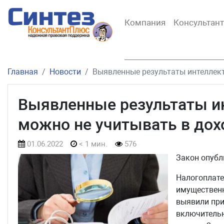
Компания
Консультан
Главная
Новости
Выявленные результаты интеллект
Выявленные результаты и
можно не учитывать в дох
01.06.2022
< 1 мин.
576
Закон опубл
Налогоплат
имущественн
выявили при
включительно