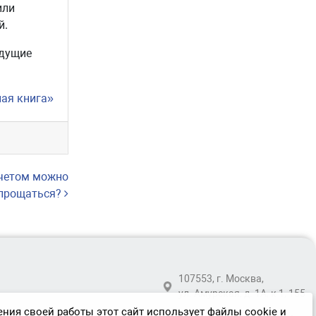
или
й.
едущие
ная книга»
ычетом можно
прощаться?
107553, г. Москва,
ул. Амурская, д. 1А, к 1, 155
ния своей работы этот сайт использует файлы cookie и