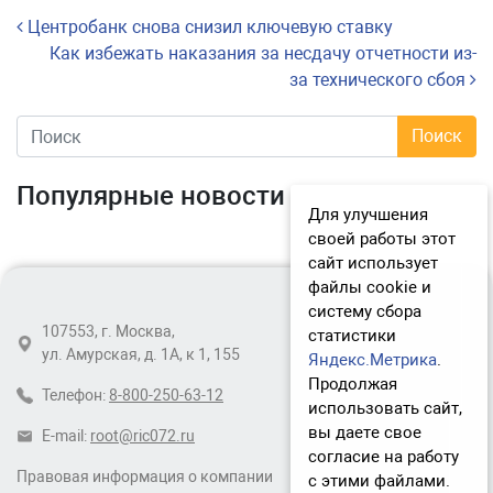
Навигация по записям
Центробанк снова снизил ключевую ставку
Как избежать наказания за несдачу отчетности из-
за технического сбоя
Популярные новости
Для улучшения
своей работы этот
сайт использует
файлы cookie и
систему сбора
107553, г. Москва,
статистики
ул. Амурская, д. 1А, к 1, 155
Яндекс.Метрика
.
Продолжая
Телефон:
8-800-250-63-12
использовать сайт,
вы даете свое
E-mail:
root@ric072.ru
согласие на работу
Правовая информация о компании
с этими файлами.