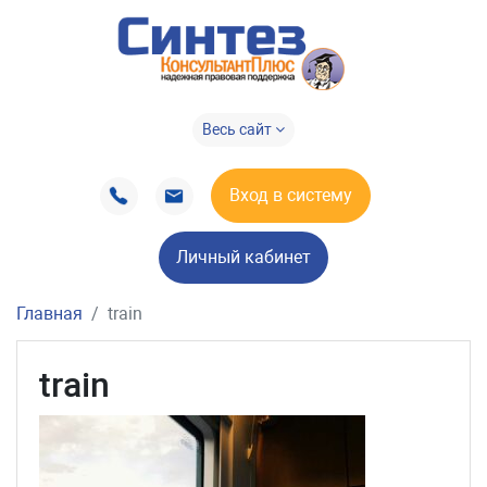
Весь сайт
Вход в систему
Личный кабинет
Главная
train
train