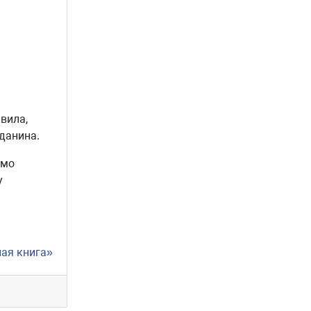
вила,
данина.
имо
у
ная книга»