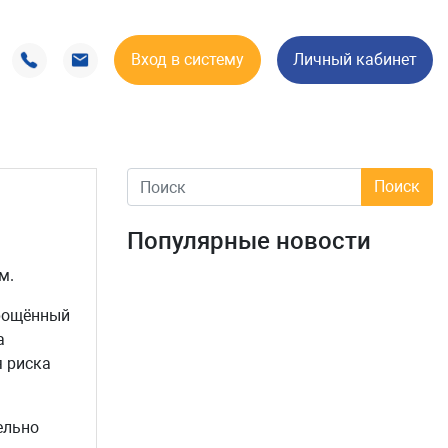
Вход в систему
Личный кабинет
Популярные новости
м.
прощённый
а
 риска
ельно