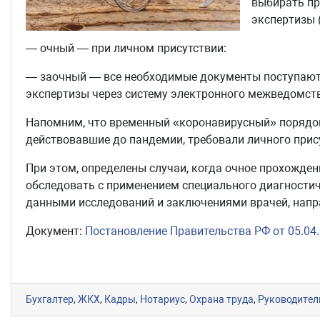
выбирать п
экспертизы 
— очный — при личном присутствии:
— заочный — все необходимые документы поступают
экспертизы через систему электронного межведомст
Напомним, что временный «коронавирусный» порядок
действовавшие до пандемии, требовали личного при
При этом, определены случаи, когда очное прохожде
обследовать с применением специального диагности
данными исследований и заключениями врачей, напр
Документ:
Постановление Правительства РФ от 05.04
Бухгалтер
,
ЖКХ
,
Кадры
,
Нотариус
,
Охрана труда
,
Руководител