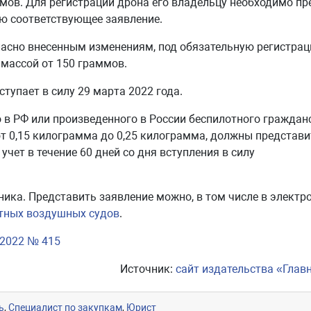
мов. Для регистрации дрона его владельцу необходимо пр
ю соответствующее заявление.
гласно внесенным изменениям, под обязательную регистрац
массой от 150 граммов.
упает в силу 29 марта 2022 года.
 в РФ или произведенного в России беспилотного граждан
т 0,15 килограмма до 0,25 килограмма, должны представи
чет в течение 60 дней со дня вступления в силу
ика. Представить заявление можно, в том числе в электр
отных воздушных судов
.
.2022 № 415
Источник:
сайт издательства «Глав
ь
,
Специалист по закупкам
,
Юрист