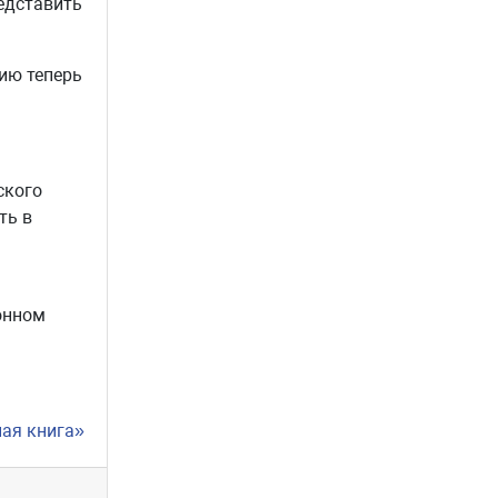
едставить
ию теперь
ского
ть в
онном
ная книга»