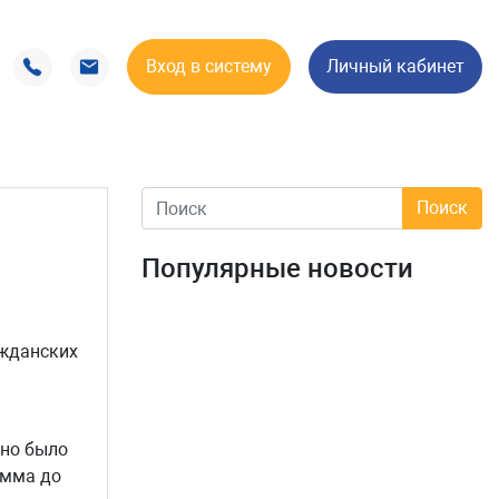
Вход в систему
Личный кабинет
Популярные новости
ажданских
жно было
амма до