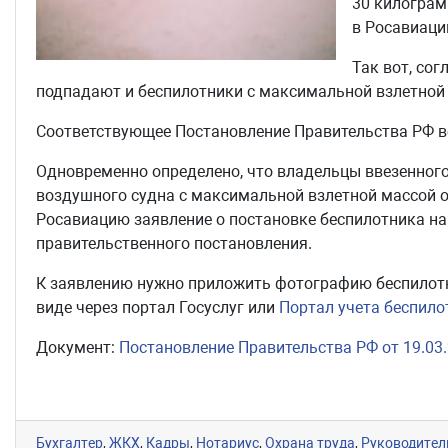
30 килограм
в Росавиаци
Так вот, со
подпадают и беспилотники с максимальной взлетной 
Соответствующее Постановление Правительства РФ вст
Одновременно определено, что владельцы ввезенного
воздушного судна с максимальной взлетной массой о
Росавиацию заявление о постановке беспилотника на у
правительственного постановления.
К заявлению нужно приложить фотографию беспилотн
виде через портал Госуслуг или
Портал учета беспил
Документ:
Постановление Правительства РФ от 19.03
Бухгалтер
,
ЖКХ
,
Кадры
,
Нотариус
,
Охрана труда
,
Руководител