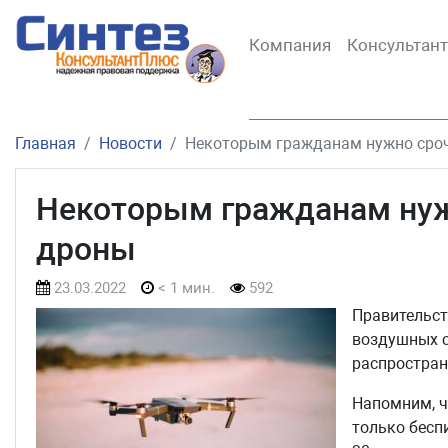
Компания
Консультан
Главная
Новости
Некоторым гражданам нужно сроч
Некоторым гражданам нуж
дроны
23.03.2022
< 1 мин.
592
Правительст
воздушных с
распростран
Напомним, ч
только бесп