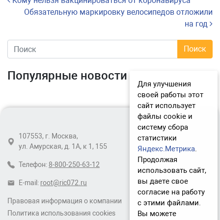
Навигация по записям
Кому нельзя вакцинироваться от коронавируса
Обязательную маркировку велосипедов отложили
на год
Популярные новости
Для улучшения
своей работы этот
сайт использует
файлы cookie и
систему сбора
107553, г. Москва,
статистики
ул. Амурская, д. 1А, к 1, 155
Яндекс.Метрика
.
Продолжая
Телефон:
8-800-250-63-12
использовать сайт,
вы даете свое
E-mail:
root@ric072.ru
согласие на работу
Правовая информация о компании
с этими файлами.
Вы можете
Политика использования cookies