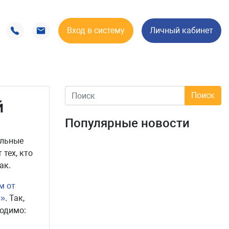
Вход в систему
Личный кабинет
й
Популярные новости
ельные
тех, кто
ак.
м от
…»
. Так,
ходимо: