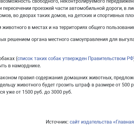
возможность свободного, неконтролируемого передвижен
и пересечении проезжей части автомобильной дороги, в ли
ов, во дворах таких домов, на детских и спортивных пл
 животного в местах и на территориях общего пользования
ных решением органа местного самоуправления для выгул
обаках (
список таких собак утвержден Правительством РФ
ыть в наморднике.
х законом правил содержания домашних животных, предлож
ельцу животного будет грозить штраф в размере от 500 р
я уже от 1500 руб. до 3000 руб.
Источник:
сайт издательства «Главная