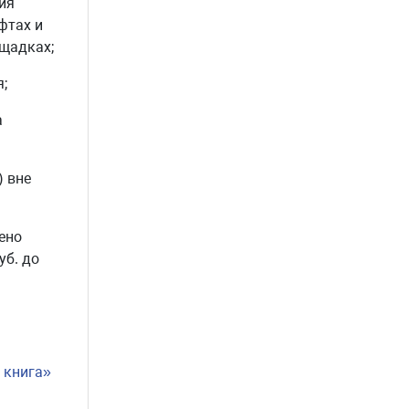
ия
фтах и
ощадках;
;
а
) вне
ено
уб. до
 книга»