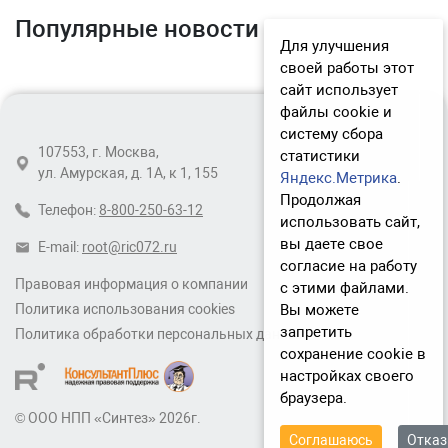
Популярные новости
Для улучшения
своей работы этот
сайт использует
файлы cookie и
систему сбора
107553, г. Москва,
статистики
ул. Амурская, д. 1А, к 1, 155
Яндекс.Метрика
.
Продолжая
Телефон:
8-800-250-63-12
использовать сайт,
вы даете свое
E-mail:
root@ric072.ru
согласие на работу
Правовая информация о компании
с этими файлами.
Вы можете
Политика использования cookies
запретить
Политика обработки персональных данных
сохранение cookie в
настройках своего
браузера.
© ООО НПП «Синтез» 2026г.
Соглашаюсь
Отка