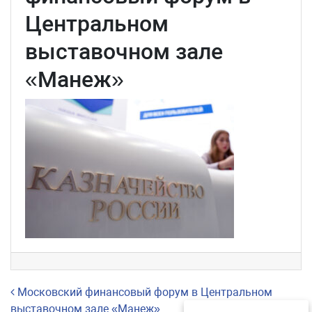
Центральном
выставочном зале
«Манеж»
Навигация по записям
Московский финансовый форум в Центральном
выставочном зале «Манеж»