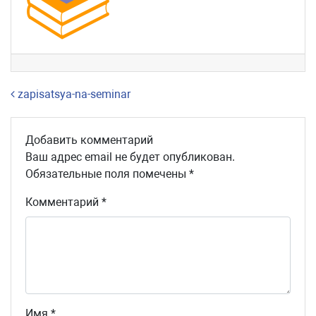
Навигация по записям
zapisatsya-na-seminar
Добавить комментарий
Ваш адрес email не будет опубликован.
Обязательные поля помечены
*
Комментарий
*
Имя
*