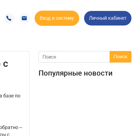
Вход в систему
Личный кабинет
 с
Популярные новости
в базе по
 обратно –
сы с