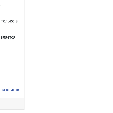
ю
 только в
является
ная книга»