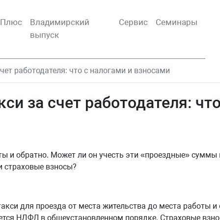
тПлюс
Владимирский
Сервис
Семинары
выпуск
счет работодателя: что с налогами и взносами
кси за счет работодателя: что
ы и обратно. Может ли он учесть эти «проездные» суммы 
и страховые взносы?
такси для проезда от места жительства до места работы и
ется НДФЛ в общеустановленном порядке. Страховые взно