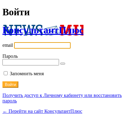
Войти
КонсультантПлюс
email
Пароль
Запомнить меня
Получить доступ к Личному кабинету или восстановить
пароль
← Перейти на сайт КонсультантПлюс