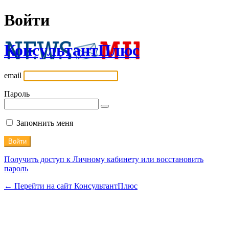
Войти
КонсультантПлюс
email
Пароль
Запомнить меня
Получить доступ к Личному кабинету или восстановить
пароль
← Перейти на сайт КонсультантПлюс