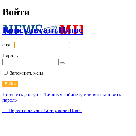
Войти
КонсультантПлюс
email
Пароль
Запомнить меня
Получить доступ к Личному кабинету или восстановить
пароль
← Перейти на сайт КонсультантПлюс